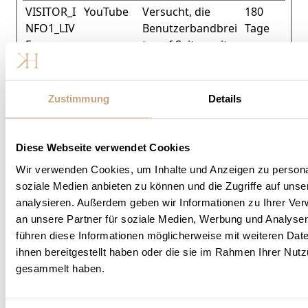
VISITOR_I
YouTube
Versucht, die
180
NFO1_LIV
Benutzerbandbrei
Tage
E
te auf Seiten mit
integrierten
YouTube-Videos
zu schätzen.
Zustimmung
Details
YSC
YouTube
Registriert eine
Sitzun
eindeutige ID, um
g
Diese Webseite verwendet Cookies
Statistiken der
Videos von
Wir verwenden Cookies, um Inhalte und Anzeigen zu personal
YouTube, die der
soziale Medien anbieten zu können und die Zugriffe auf uns
Benutzer gesehen
analysieren. Außerdem geben wir Informationen zu Ihrer Ve
hat, zu behalten.
an unsere Partner für soziale Medien, Werbung und Analysen
führen diese Informationen möglicherweise mit weiteren Da
yt-icons-
YouTube
Notwendig für die
Bestän
ihnen bereitgestellt haben oder die sie im Rahmen Ihrer Nut
last-
Implementierung
dig
gesammelt haben.
purged
und Funktionalität
[x2]
von YouTube-
Videoinhalten auf