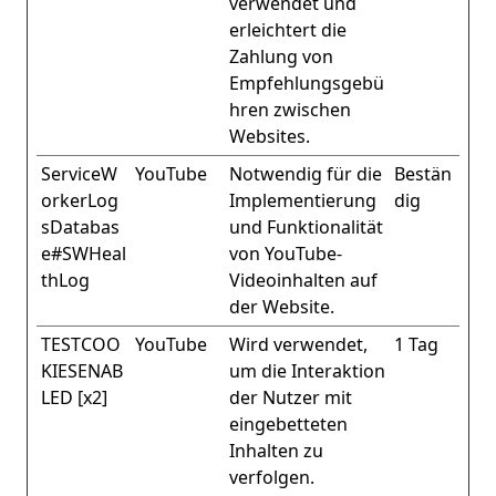
verwendet und
erleichtert die
Zahlung von
Empfehlungsgebü
hren zwischen
Websites.
ServiceW
YouTube
Notwendig für die
Bestän
orkerLog
Implementierung
dig
sDatabas
und Funktionalität
e#SWHeal
von YouTube-
thLog
Videoinhalten auf
der Website.
TESTCOO
YouTube
Wird verwendet,
1 Tag
KIESENAB
um die Interaktion
LED [x2]
der Nutzer mit
eingebetteten
Inhalten zu
verfolgen.