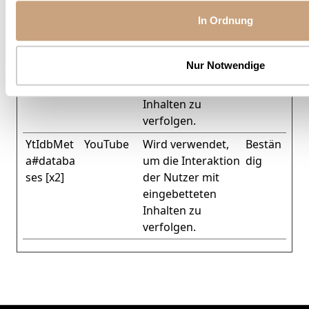
der Website.
In Ordnung
ytidb::LAS
YouTube
Wird verwendet,
Bestän
T_RESULT
um die Interaktion
dig
Nur Notwendige
_ENTRY_K
der Nutzer mit
EY [x2]
eingebetteten
Inhalten zu
verfolgen.
YtIdbMet
YouTube
Wird verwendet,
Bestän
a#databa
um die Interaktion
dig
ses [x2]
der Nutzer mit
eingebetteten
Inhalten zu
verfolgen.