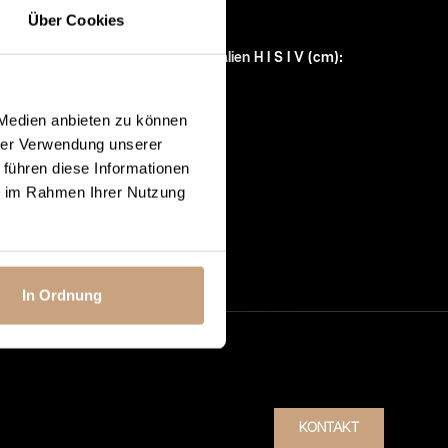
114 I Stahl
Über Cookies
Abstand zu brennbaren Materialien H I S I V (cm)
:
15 I 25 I 100
 Medien anbieten zu können
Energieeffizienzklasse
:
hrer Verwendung unserer
 führen diese Informationen
A+
ie im Rahmen Ihrer Nutzung
In Ordnung
KONTAKT