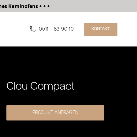
nes Kaminofens + + +
0511 - 83 90 10
KONTAKT
Clou Compact
Produktinformation
Produktbeschreibung
PRODUKT ANFRAGEN