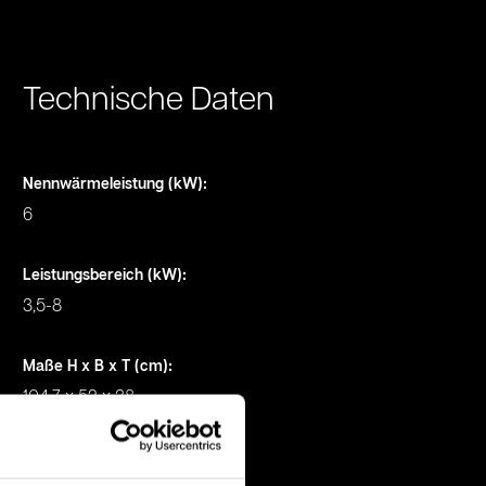
Technische Daten
Nennwärmeleistung (kW)
:
6
Leistungsbereich (kW)
:
3,5-8
Maße H x B x T (cm)
:
104,7 x 52 x 38
Gewicht (kg)
: