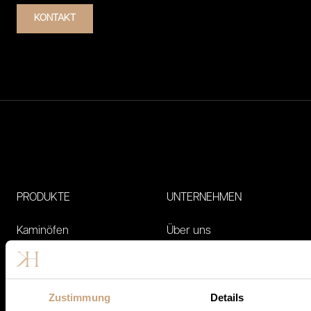
KONTAKT
Footer
PRODUKTE
UNTERNEHMEN
Kaminöfen
Über uns
Pelletöfen
Partner
Kombiöfen
Wissen
Zustimmung
Details