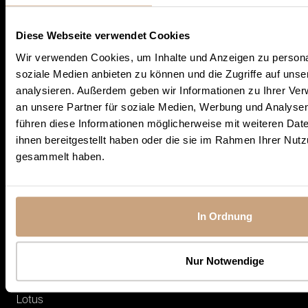
Sofort verfügbare Öfen
Jobs
Angebote
Diese Webseite verwendet Cookies
RECHTLICHES
Ausstellungsstücke
Wir verwenden Cookies, um Inhalte und Anzeigen zu personal
soziale Medien anbieten zu können und die Zugriffe auf uns
Impressum
Schornsteinsysteme
analysieren. Außerdem geben wir Informationen zu Ihrer Ve
Datenschutz
an unsere Partner für soziale Medien, Werbung und Analysen
führen diese Informationen möglicherweise mit weiteren Da
MARKEN
Cookie-Einstellungen
ihnen bereitgestellt haben oder die sie im Rahmen Ihrer Nut
gesammelt haben.
Austroflamm
Drooff
Aduro
In Ordnung
TermaTech
Nur Notwendige
Spartherm
Lotus